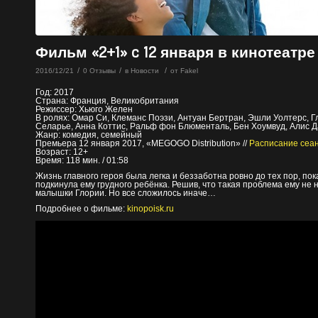
Фильм «2+1» c 12 января в кинотеатре 
/
/
/
2016/12/21
0 Отзывы
в
Новости
от
Fakel
Год: 2017
Страна: Франция, Великобритания
Режиссер: Хьюго Желен
В ролях: Омар Си, Клеманс Поэзи, Антуан Бертран, Эшли Уолтерс, 
Селарье, Анна Коттис, Ральф фон Блюменталь, Бен Хоумвуд, Алис 
Жанр: комедия, семейный
Премьера 12 января 2017, «MEGOGO Distribution» //
Расписание сеа
Возраст: 12+
Время: 118 мин. / 01:58
Жизнь главного героя была легка и беззаботна ровно до тех пор, пок
подкинула ему грудного ребёнка. Решив, что такая проблема ему не 
малышки Глории. Но все сложилось иначе…
Подробнее о фильме:
kinopoisk.ru