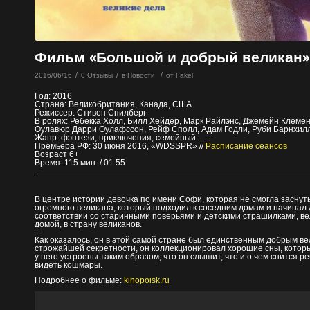
Фильм «Большой и добрый великан» с
/
/
/
2016/06/16
0 Отзывы
в
Новости
от
Fakel
Год: 2016
Страна: Великобритания, Канада, США
Режиссер: Стивен Спилберг
В ролях: Ребекка Холл, Билл Хейдер, Марк Райлэнс, Джемейн Клемен
Оулавюр Дарри Оулафссон, Рейф Сполл, Адам Годли, Руби Барнхил
Жанр: фэнтези, приключения, семейный
Премьера РФ: 30 июня 2016, «WDSSPR» //
Расписание сеансов
Возраст 6+
Время: 115 мин. / 01:55
В центре истории девочка по имени Софи, которая не смогла заснуть
огромного великана, который подходил к соседним домам и начинал д
соответствии со старинными поверьями и детскими страшилками, ве
домой, в страну великанов.
Как оказалось, он в этой самой стране был единственным добрым ве
строжайшей секретности, он коллекционировал хорошие сны, котор
у него устроены таким образом, что он слышит, что и о чем снится р
видеть кошмары.
Подробнее о фильме:
kinopoisk.ru