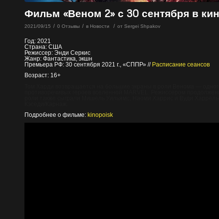
Фильм «Веном 2» с 30 сентября в кин
/
/
/
2021/09/15
0 Отзывы
в
Новости
от
Sergei Shpakov
Год: 2021
Страна: США
Режиссер: Энди Серкис
Жанр: Фантастика, экшн
Премьера РФ: 30 сентября 2021 г., «СППР» //
Расписание сеансов
Возраст: 16+
Том Харди возвращается на большие экраны в роли Венома — одног
противоречивых героев вселенной MARVEL. Режиссером продолжени
роли также сыграли Мишель Уильямс, Наоми Харрис и Вуди Харрель
Кэседи/Карнаж.
Подробнее о фильме:
kinopoisk