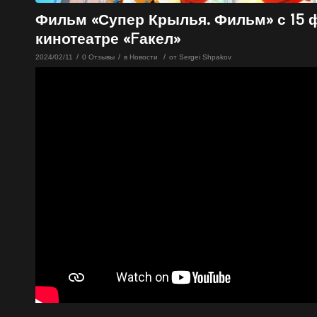
Фильм «Супер Крылья. Фильм» с 15 
кинотеатре «Fакел»
/
/
/
2024/02/11
0 Отзывы
в
Новости
от
Sergei Shpakov