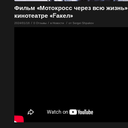
Фильм «Мотокросс через всю жизнь» 
кинотеатре «Fакел»
/
/
/
2024/01/16
0 Отзывы
в
Новости
от
Sergei Shpakov