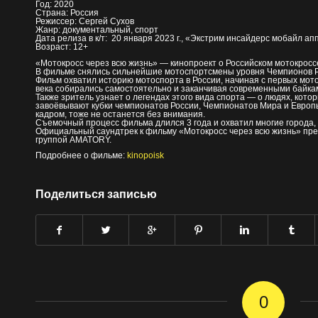
Год: 2020
Страна: Россия
Режиссер: Сергей Сухов
Жанр: документальный, спорт
Дата релиза в к/т: 20 января 2023 г., «Экстрим инсайдерс мобайл апп
Возраст: 12+
«Мотокросс через всю жизнь» — кинопроект о Российском мотокросс
В фильме снялись сильнейшие мотоспортсмены уровня Чемпионов Р
Фильм охватил историю мотоспорта в России, начиная с первых мото
века собирались самостоятельно и заканчивая современными байка
Также зритель узнает о легендах этого вида спорта — о людях, кото
завоёвывают кубки чемпионатов России, Чемпионатов Мира и Европы.
кадром, тоже не останется без внимания.
Съемочный процесс фильма длился 3 года и охватил многие города, 
Официальный саундтрек к фильму «Мотокросс через всю жизнь» пре
группой AMATORY.
Подробнее о фильме:
kinopoisk
Поделиться записью
0