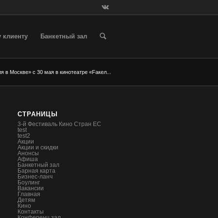
 клиенту
Банкетный зал
 в Москве» с 30 мая в кинотеатре «Fакел...
СТРАНИЦЫ
3-й Фестиваль Кино Стран ЕС
test
test2
Акции
Акции и скидки
Анонсы
Афиша
Банкетный зал
Барная карта
Бизнес-ланч
Боулинг
Вакансии
Главная
Детям
Кино
Контакты
Конференц зал