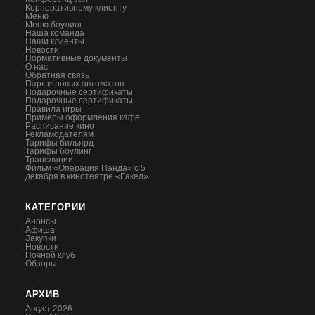
Корпоративному клиенту
Меню
Меню боулинг
Наша команда
Наши клиенты
Новости
Нормативные документы
О нас
Обратная связь
Парк игровых автоматов
Подарочные сертификаты
Подарочные сертификаты
Правила игры
Примеры оформления кафе
Расписание кино
Рекламодателям
Тарифы бильярд
Тарифы боулинг
Трансляции
Фильм «Операция Панда» с 5
декабря в кинотеатре «Fакел»
КАТЕГОРИИ
Анонсы
Афиша
Закупки
Новости
Ночной клуб
Обзоры
АРХИВ
Август 2026