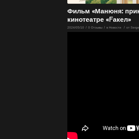
Фильм «Манюня: прик
кинотеатре «Fакел»
/
/
/
2024/05/10
0 Отзывы
в
Новости
от
Serge