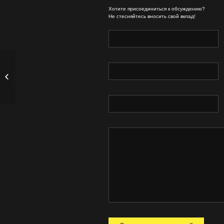
Хотите присоединиться к обсуждению?
Не стесняйтесь вносить свой вклад!
Фильм «Пушистый
вояж» с 23 мая в
кинотеатре...